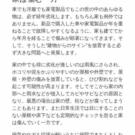
車でも洋服でも家電製品でもこの世の中のあらゆる
物は、必ず経年劣化します。もちろん家も例外では
ありません。新品で購入した車や家電製品が年を重
ねることで故障しやすくなるように、家も建ててか
ら年月を経ることで傷みが顕著になってきます。そ
して、そうした“建物からのサイン”を放置すると必
ず大きな問題へと発展します。
家の中でも得に劣化が激しいのは雨風にさらされ、
ホコリや泥をかぶりやすいのが屋根や外壁です。屋
根・外壁の傷みを放置していると、ひび割れなどを
起こす可能性が高まります。そしてそこから家の内
部へと雨水などが侵入してカビやサビなどの原因と
なり、最悪の場合は家の壁、柱などが腐ってしまう
こともあります。また日常生活では目にすることの
ない屋根や床下なども定期的なチェックを怠ると家
は傷んでいく一方です。
病気やケガも症状が軽いうちに病院できちんとした