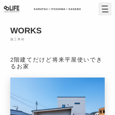
KARATSU / ITOSHIMA / SASEBO
WORKS
施工事例
2階建てだけど将来平屋使いでき
るお家